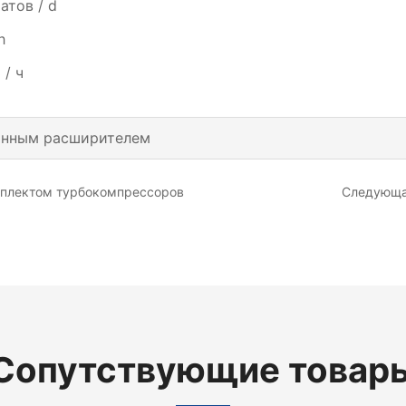
атов / d
h
/ ч
инным расширителем
мплектом турбокомпрессоров
Следующа
Сопутствующие товар